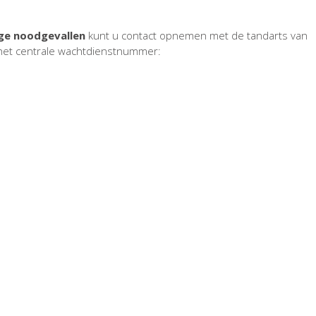
ge noodgevallen
kunt u contact opnemen met de tandarts van
 het centrale wachtdienstnummer:
0903 399 69
Contacteer ons
Vitadent
Isengrijnstraat 2
8530 Stasegem
Tel: 056/31.43.12
info@vitadent-tandartspraktijk.be